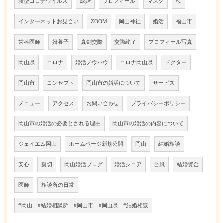
新型コロナウイルス
成婚
プロフィール
マスク
桜
インターネットお見合い
ZOOM
岡山神社
婚活
福山市
歯科医師
婿養子
真剣交際
交際終了
プロフィール写真
岡山県
コロナ
婚活ノウハウ
コロナ岡山県
ドクター
岡山市
コンセプト
岡山市の婚活について
サービス
メニュー
アクセス
お問い合わせ
プライバシーポリシー
岡山市の婚活の必要とされる理由
岡山市の婚活の内容について
ジェイエム岡山
ホームページ新規公開
岡山
結婚相談
安心
親切
岡山婚活ブログ
婚活シニア
台風
結婚資金
医師
相談所の日常
#岡山 #結婚相談所 #岡山市 #岡山県 #結婚相談