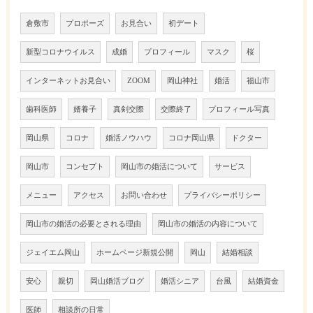
倉敷市
プロポーズ
お見合い
初デート
新型コロナウイルス
成婚
プロフィール
マスク
桜
インターネットお見合い
ZOOM
岡山神社
婚活
福山市
歯科医師
婿養子
真剣交際
交際終了
プロフィール写真
岡山県
コロナ
婚活ノウハウ
コロナ岡山県
ドクター
岡山市
コンセプト
岡山市の婚活について
サービス
メニュー
アクセス
お問い合わせ
プライバシーポリシー
岡山市の婚活の必要とされる理由
岡山市の婚活の内容について
ジェイエム岡山
ホームページ新規公開
岡山
結婚相談
安心
親切
岡山婚活ブログ
婚活シニア
台風
結婚資金
医師
相談所の日常