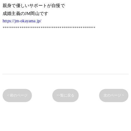
親身で優しいサポートが自慢で
成婚主義のJM岡山です
https://jm-okayama.jp/
********************************************
< 前のページ
一覧に戻る
次のページ >