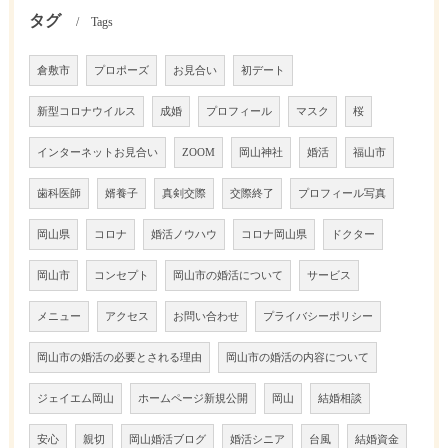
タグ
Tags
倉敷市
プロポーズ
お見合い
初デート
新型コロナウイルス
成婚
プロフィール
マスク
桜
インターネットお見合い
ZOOM
岡山神社
婚活
福山市
歯科医師
婿養子
真剣交際
交際終了
プロフィール写真
岡山県
コロナ
婚活ノウハウ
コロナ岡山県
ドクター
岡山市
コンセプト
岡山市の婚活について
サービス
メニュー
アクセス
お問い合わせ
プライバシーポリシー
岡山市の婚活の必要とされる理由
岡山市の婚活の内容について
ジェイエム岡山
ホームページ新規公開
岡山
結婚相談
安心
親切
岡山婚活ブログ
婚活シニア
台風
結婚資金