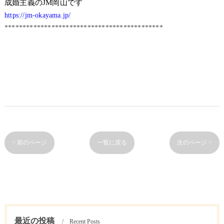
成婚主義のJM岡山です
https://jm-okayama.jp/
********************************************
< 前のページ
一覧に戻る
次のページ >
最近の投稿
Recent Posts