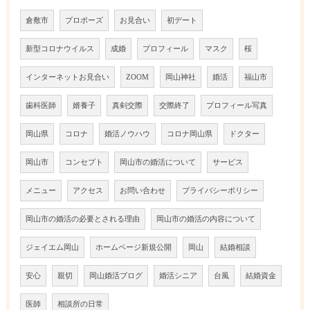
倉敷市
プロポーズ
お見合い
初デート
新型コロナウイルス
成婚
プロフィール
マスク
桜
インターネットお見合い
ZOOM
岡山神社
婚活
福山市
歯科医師
婿養子
真剣交際
交際終了
プロフィール写真
岡山県
コロナ
婚活ノウハウ
コロナ岡山県
ドクター
岡山市
コンセプト
岡山市の婚活について
サービス
メニュー
アクセス
お問い合わせ
プライバシーポリシー
岡山市の婚活の必要とされる理由
岡山市の婚活の内容について
ジェイエム岡山
ホームページ新規公開
岡山
結婚相談
安心
親切
岡山婚活ブログ
婚活シニア
台風
結婚資金
医師
相談所の日常