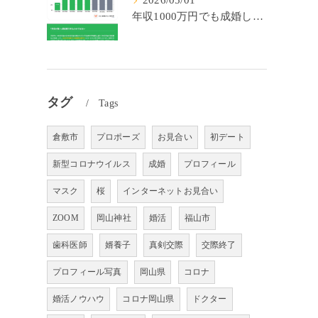
2026/05/01
年収1000万円でも成婚しやすいとは限らない? 「年収帯別の成婚率」のリアル
タグ
Tags
倉敷市
プロポーズ
お見合い
初デート
新型コロナウイルス
成婚
プロフィール
マスク
桜
インターネットお見合い
ZOOM
岡山神社
婚活
福山市
歯科医師
婿養子
真剣交際
交際終了
プロフィール写真
岡山県
コロナ
婚活ノウハウ
コロナ岡山県
ドクター