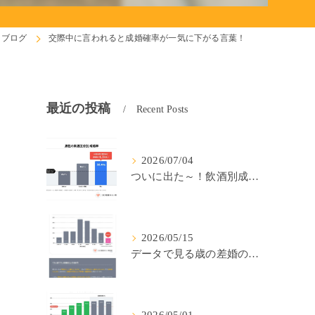
ブログ
交際中に言われると成婚確率が一気に下がる言葉！
最近の投稿
Recent Posts
2026/07/04
！
ついに出た～！飲酒別成婚率(IBJ)！
2026/05/15
データで見る歳の差婚の確率の低さ。