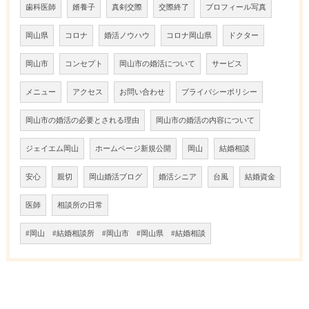
歯科医師
婿養子
真剣交際
交際終了
プロフィール写真
岡山県
コロナ
婚活ノウハウ
コロナ岡山県
ドクター
岡山市
コンセプト
岡山市の婚活について
サービス
メニュー
アクセス
お問い合わせ
プライバシーポリシー
岡山市の婚活の必要とされる理由
岡山市の婚活の内容について
ジェイエム岡山
ホームページ新規公開
岡山
結婚相談
安心
親切
岡山婚活ブログ
婚活シニア
台風
結婚資金
医師
相談所の日常
#岡山 #結婚相談所 #岡山市 #岡山県 #結婚相談