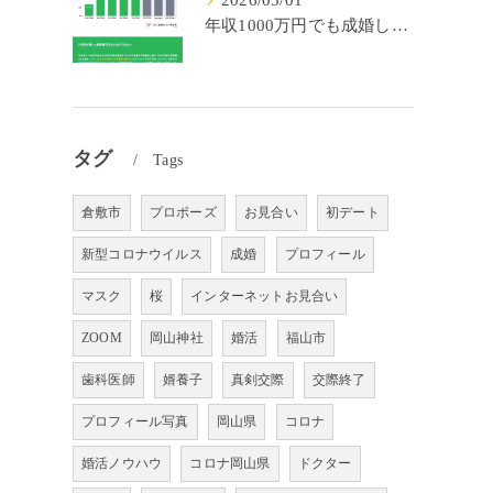
2026/05/01
年収1000万円でも成婚しやすいとは限らない? 「年収帯別の成婚率」のリアル
タグ
Tags
倉敷市
プロポーズ
お見合い
初デート
新型コロナウイルス
成婚
プロフィール
マスク
桜
インターネットお見合い
ZOOM
岡山神社
婚活
福山市
歯科医師
婿養子
真剣交際
交際終了
プロフィール写真
岡山県
コロナ
婚活ノウハウ
コロナ岡山県
ドクター