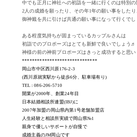
中でも正月に神社への初詣を一緒に行くのは特別の
2人の成婚を願ったり、その年1年の願い事をしたり
御神籤を共に引けば共通の願い事になって行くでし
ある程度気持ちが固まっているカップルさんは
初詣でのプロポーズはとても新鮮で良いでしょう♬
神様の前の神前プロポーズはきっと成功すると思います
******************************
岡山市中区西川原176-2-3
(西川原就実駅から徒歩6分、駐車場有り)
TEL : 086-206-5710
開業が2000年、創業24年目
日本結婚相談所連盟(IBJ)に
2007年加盟の岡山県内第1号老舗加盟店
人生経験と相談所実績で岡山県№1
親身で優しいサポートが自慢で
成婚主義のJM岡山です