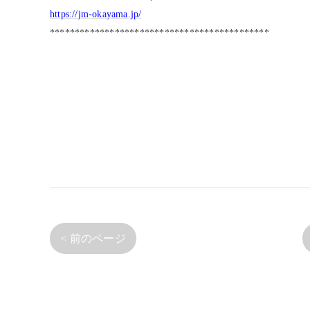
https://jm-okayama.jp/
********************************************
< 前のページ