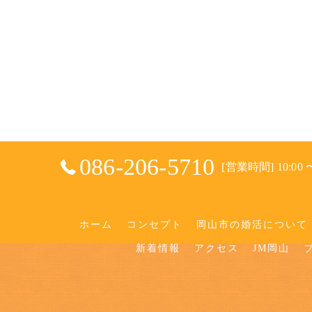
086-206-5710
[営業時間] 10:00 〜
ホーム
コンセプト
岡山市の婚活について
新着情報
アクセス
JM岡山