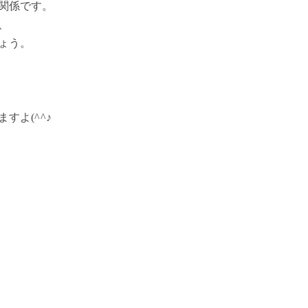
関係です。
、
ょう。
よ(^^♪