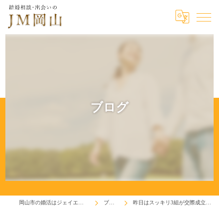
ブログ
岡山市の婚活はジェイエム岡山
ブログ
昨日はスッキリ3組が交際成立！(^^♪