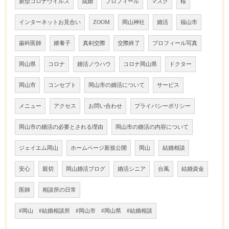
新型コロナウイルス
成婚
プロフィール
マスク
桜
インターネットお見合い
ZOOM
岡山神社
婚活
福山市
歯科医師
婿養子
真剣交際
交際終了
プロフィール写真
岡山県
コロナ
婚活ノウハウ
コロナ岡山県
ドクター
岡山市
コンセプト
岡山市の婚活について
サービス
メニュー
アクセス
お問い合わせ
プライバシーポリシー
岡山市の婚活の必要とされる理由
岡山市の婚活の内容について
ジェイエム岡山
ホームページ新規公開
岡山
結婚相談
安心
親切
岡山婚活ブログ
婚活シニア
台風
結婚資金
医師
相談所の日常
#岡山 #結婚相談所 #岡山市 #岡山県 #結婚相談