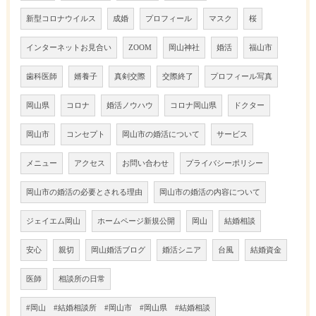
新型コロナウイルス
成婚
プロフィール
マスク
桜
インターネットお見合い
ZOOM
岡山神社
婚活
福山市
歯科医師
婿養子
真剣交際
交際終了
プロフィール写真
岡山県
コロナ
婚活ノウハウ
コロナ岡山県
ドクター
岡山市
コンセプト
岡山市の婚活について
サービス
メニュー
アクセス
お問い合わせ
プライバシーポリシー
岡山市の婚活の必要とされる理由
岡山市の婚活の内容について
ジェイエム岡山
ホームページ新規公開
岡山
結婚相談
安心
親切
岡山婚活ブログ
婚活シニア
台風
結婚資金
医師
相談所の日常
#岡山 #結婚相談所 #岡山市 #岡山県 #結婚相談