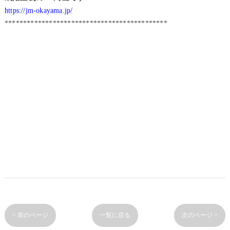
https://jm-okayama.jp/
********************************************
< 前のページ
一覧に戻る
次のページ >