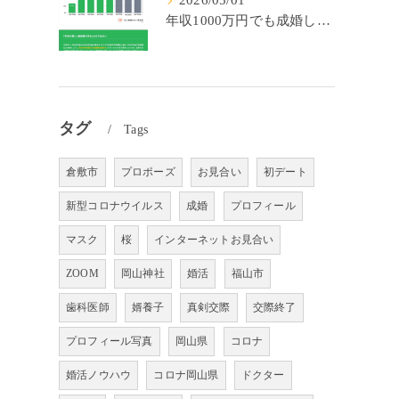
2026/05/01
年収1000万円でも成婚しやすいとは限らない? 「年収帯別の成婚率」のリアル
タグ
Tags
倉敷市
プロポーズ
お見合い
初デート
新型コロナウイルス
成婚
プロフィール
マスク
桜
インターネットお見合い
ZOOM
岡山神社
婚活
福山市
歯科医師
婿養子
真剣交際
交際終了
プロフィール写真
岡山県
コロナ
婚活ノウハウ
コロナ岡山県
ドクター