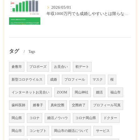
2026/05/01
年収1000万円でも成婚しやすいとは限らない? 「年収帯別の成婚率」のリアル
タグ
Tags
倉敷市
プロポーズ
お見合い
初デート
新型コロナウイルス
成婚
プロフィール
マスク
桜
インターネットお見合い
ZOOM
岡山神社
婚活
福山市
歯科医師
婿養子
真剣交際
交際終了
プロフィール写真
岡山県
コロナ
婚活ノウハウ
コロナ岡山県
ドクター
岡山市
コンセプト
岡山市の婚活について
サービス