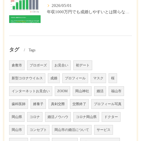
2026/05/01
年収1000万円でも成婚しやすいとは限らない? 「年収帯別の成婚率」のリアル
タグ
Tags
倉敷市
プロポーズ
お見合い
初デート
新型コロナウイルス
成婚
プロフィール
マスク
桜
インターネットお見合い
ZOOM
岡山神社
婚活
福山市
歯科医師
婿養子
真剣交際
交際終了
プロフィール写真
岡山県
コロナ
婚活ノウハウ
コロナ岡山県
ドクター
岡山市
コンセプト
岡山市の婚活について
サービス