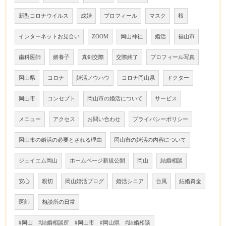
新型コロナウイルス
成婚
プロフィール
マスク
桜
インターネットお見合い
ZOOM
岡山神社
婚活
福山市
歯科医師
婿養子
真剣交際
交際終了
プロフィール写真
岡山県
コロナ
婚活ノウハウ
コロナ岡山県
ドクター
岡山市
コンセプト
岡山市の婚活について
サービス
メニュー
アクセス
お問い合わせ
プライバシーポリシー
岡山市の婚活の必要とされる理由
岡山市の婚活の内容について
ジェイエム岡山
ホームページ新規公開
岡山
結婚相談
安心
親切
岡山婚活ブログ
婚活シニア
台風
結婚資金
医師
相談所の日常
#岡山 #結婚相談所 #岡山市 #岡山県 #結婚相談