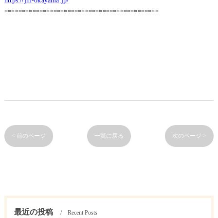
https://jm-okayama.jp/
********************************************
< 前のページ
一覧に戻る
次のページ >
最近の投稿
Recent Posts