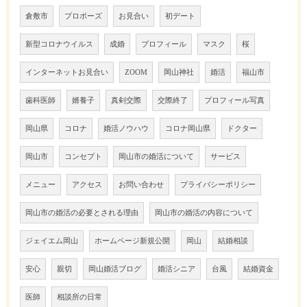
倉敷市
プロポーズ
お見合い
初デート
新型コロナウイルス
成婚
プロフィール
マスク
桜
インターネットお見合い
ZOOM
岡山神社
婚活
福山市
歯科医師
婿養子
真剣交際
交際終了
プロフィール写真
岡山県
コロナ
婚活ノウハウ
コロナ岡山県
ドクター
岡山市
コンセプト
岡山市の婚活について
サービス
メニュー
アクセス
お問い合わせ
プライバシーポリシー
岡山市の婚活の必要とされる理由
岡山市の婚活の内容について
ジェイエム岡山
ホームページ新規公開
岡山
結婚相談
安心
親切
岡山婚活ブログ
婚活シニア
台風
結婚資金
医師
相談所の日常