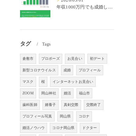
2026/05/01
年収1000万円でも成婚しやすいとは限らない? 「年収帯別の成婚率」のリアル
タグ
Tags
倉敷市
プロポーズ
お見合い
初デート
新型コロナウイルス
成婚
プロフィール
マスク
桜
インターネットお見合い
ZOOM
岡山神社
婚活
福山市
歯科医師
婿養子
真剣交際
交際終了
プロフィール写真
岡山県
コロナ
婚活ノウハウ
コロナ岡山県
ドクター