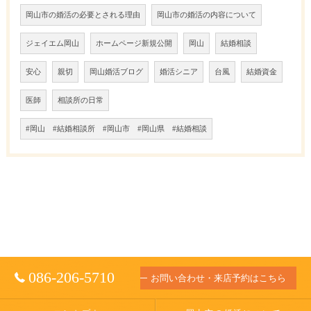
岡山市の婚活の必要とされる理由
岡山市の婚活の内容について
ジェイエム岡山
ホームページ新規公開
岡山
結婚相談
安心
親切
岡山婚活ブログ
婚活シニア
台風
結婚資金
医師
相談所の日常
#岡山 #結婚相談所 #岡山市 #岡山県 #結婚相談
086-206-5710
お問い合わせ・来店予約はこちら