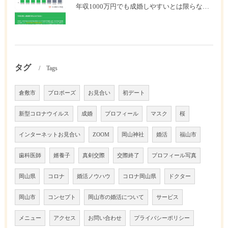
年収1000万円でも成婚しやすいとは限らない? 「年収帯別の成婚率」のリアル
タグ
Tags
倉敷市
プロポーズ
お見合い
初デート
新型コロナウイルス
成婚
プロフィール
マスク
桜
インターネットお見合い
ZOOM
岡山神社
婚活
福山市
歯科医師
婿養子
真剣交際
交際終了
プロフィール写真
岡山県
コロナ
婚活ノウハウ
コロナ岡山県
ドクター
岡山市
コンセプト
岡山市の婚活について
サービス
メニュー
アクセス
お問い合わせ
プライバシーポリシー