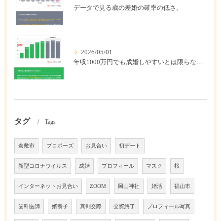
データで見る歳の差婚の確率の低さ。
2026/05/01
年収1000万円でも成婚しやすいとは限らない? 「年収帯別の成婚率」のリアル
タグ
Tags
倉敷市
プロポーズ
お見合い
初デート
新型コロナウイルス
成婚
プロフィール
マスク
桜
インターネットお見合い
ZOOM
岡山神社
婚活
福山市
歯科医師
婿養子
真剣交際
交際終了
プロフィール写真