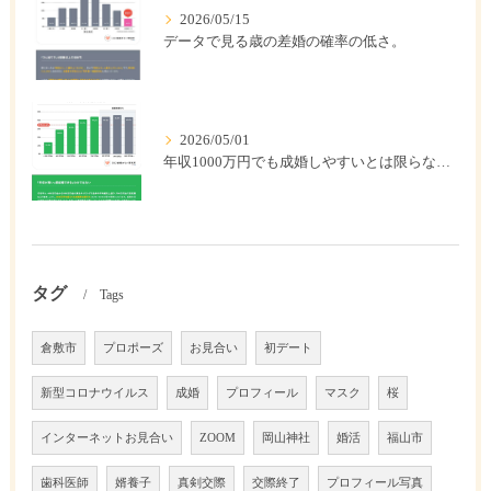
2026/05/15
データで見る歳の差婚の確率の低さ。
2026/05/01
年収1000万円でも成婚しやすいとは限らない? 「年収帯別の成婚率」のリアル
タグ
Tags
倉敷市
プロポーズ
お見合い
初デート
新型コロナウイルス
成婚
プロフィール
マスク
桜
インターネットお見合い
ZOOM
岡山神社
婚活
福山市
歯科医師
婿養子
真剣交際
交際終了
プロフィール写真