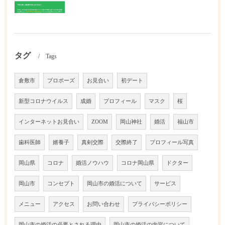
タグ
Tags
倉敷市
プロポーズ
お見合い
初デート
新型コロナウイルス
成婚
プロフィール
マスク
桜
インターネットお見合い
ZOOM
岡山神社
婚活
福山市
歯科医師
婿養子
真剣交際
交際終了
プロフィール写真
岡山県
コロナ
婚活ノウハウ
コロナ岡山県
ドクター
岡山市
コンセプト
岡山市の婚活について
サービス
メニュー
アクセス
お問い合わせ
プライバシーポリシー
岡山市の婚活の必要とされる理由
岡山市の婚活の内容について