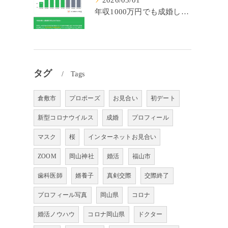
2026/05/01
年収1000万円でも成婚しやすいとは限らない? 「年収帯別の成婚率」のリアル
タグ
Tags
倉敷市
プロポーズ
お見合い
初デート
新型コロナウイルス
成婚
プロフィール
マスク
桜
インターネットお見合い
ZOOM
岡山神社
婚活
福山市
歯科医師
婿養子
真剣交際
交際終了
プロフィール写真
岡山県
コロナ
婚活ノウハウ
コロナ岡山県
ドクター