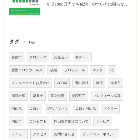
年収1000万円でも成婚しやすいとは限らない? 「年収帯別の成婚率」のリアル
タグ
Tags
倉敷市
プロポーズ
お見合い
初デート
新型コロナウイルス
成婚
プロフィール
マスク
桜
インターネットお見合い
ZOOM
岡山神社
婚活
福山市
歯科医師
婿養子
真剣交際
交際終了
プロフィール写真
岡山県
コロナ
婚活ノウハウ
コロナ岡山県
ドクター
岡山市
コンセプト
岡山市の婚活について
サービス
メニュー
アクセス
お問い合わせ
プライバシーポリシー