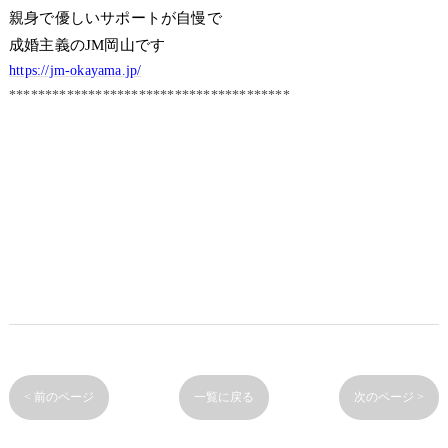
親身で優しいサポートが自慢で
成婚主義のJM岡山です
https://jm-okayama.jp/
***************************************
< 前のページ
一覧に戻る
次のページ >