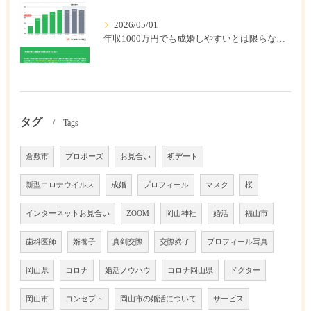
2026/05/01
年収1000万円でも成婚しやすいとは限らない? 「年収帯別の成婚率」のリアル
タグ
Tags
倉敷市
プロポーズ
お見合い
初デート
新型コロナウイルス
成婚
プロフィール
マスク
桜
インターネットお見合い
ZOOM
岡山神社
婚活
福山市
歯科医師
婿養子
真剣交際
交際終了
プロフィール写真
岡山県
コロナ
婚活ノウハウ
コロナ岡山県
ドクター
岡山市
コンセプト
岡山市の婚活について
サービス