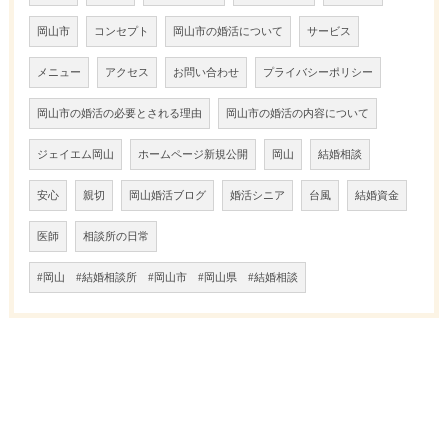
岡山市
コンセプト
岡山市の婚活について
サービス
メニュー
アクセス
お問い合わせ
プライバシーポリシー
岡山市の婚活の必要とされる理由
岡山市の婚活の内容について
ジェイエム岡山
ホームページ新規公開
岡山
結婚相談
安心
親切
岡山婚活ブログ
婚活シニア
台風
結婚資金
医師
相談所の日常
#岡山 #結婚相談所 #岡山市 #岡山県 #結婚相談