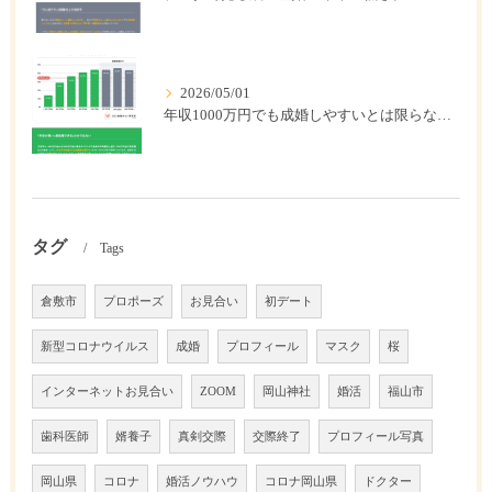
2026/05/01
年収1000万円でも成婚しやすいとは限らない? 「年収帯別の成婚率」のリアル
タグ
Tags
倉敷市
プロポーズ
お見合い
初デート
新型コロナウイルス
成婚
プロフィール
マスク
桜
インターネットお見合い
ZOOM
岡山神社
婚活
福山市
歯科医師
婿養子
真剣交際
交際終了
プロフィール写真
岡山県
コロナ
婚活ノウハウ
コロナ岡山県
ドクター