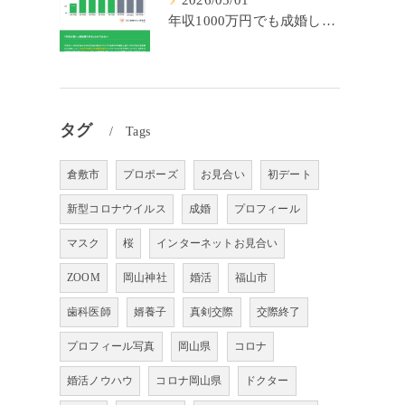
2026/05/01
年収1000万円でも成婚しやすいとは限らない? 「年収帯別の成婚率」のリアル
タグ
Tags
倉敷市
プロポーズ
お見合い
初デート
新型コロナウイルス
成婚
プロフィール
マスク
桜
インターネットお見合い
ZOOM
岡山神社
婚活
福山市
歯科医師
婿養子
真剣交際
交際終了
プロフィール写真
岡山県
コロナ
婚活ノウハウ
コロナ岡山県
ドクター