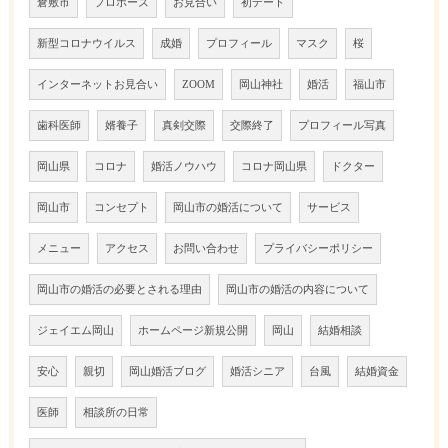
倉敷市
プロポーズ
お見合い
初デート
新型コロナウイルス
成婚
プロフィール
マスク
桜
インターネットお見合い
ZOOM
岡山神社
婚活
福山市
歯科医師
婿養子
真剣交際
交際終了
プロフィール写真
岡山県
コロナ
婚活ノウハウ
コロナ岡山県
ドクター
岡山市
コンセプト
岡山市の婚活について
サービス
メニュー
アクセス
お問い合わせ
プライバシーポリシー
岡山市の婚活の必要とされる理由
岡山市の婚活の内容について
ジェイエム岡山
ホームページ新規公開
岡山
結婚相談
安心
親切
岡山婚活ブログ
婚活シニア
台風
結婚資金
医師
相談所の日常