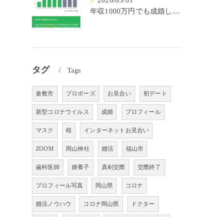
2026/05/01
年収1000万円でも成婚しやすいとは限らない? 「年収帯別の成婚率」のリアル
タグ
Tags
倉敷市
プロポーズ
お見合い
初デート
新型コロナウイルス
成婚
プロフィール
マスク
桜
インターネットお見合い
ZOOM
岡山神社
婚活
福山市
歯科医師
婿養子
真剣交際
交際終了
プロフィール写真
岡山県
コロナ
婚活ノウハウ
コロナ岡山県
ドクター