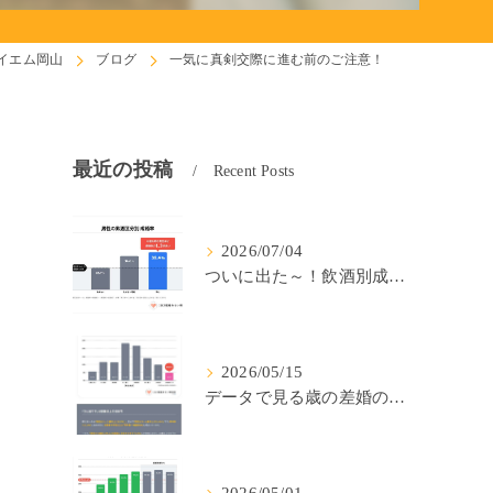
イエム岡山
ブログ
一気に真剣交際に進む前のご注意！
最近の投稿
Recent Posts
2026/07/04
ついに出た～！飲酒別成婚率(IBJ)！
2026/05/15
データで見る歳の差婚の確率の低さ。