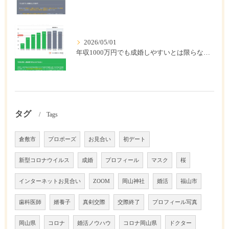
2026/05/01
年収1000万円でも成婚しやすいとは限らない? 「年収帯別の成婚率」のリアル
タグ
Tags
倉敷市
プロポーズ
お見合い
初デート
新型コロナウイルス
成婚
プロフィール
マスク
桜
インターネットお見合い
ZOOM
岡山神社
婚活
福山市
歯科医師
婿養子
真剣交際
交際終了
プロフィール写真
岡山県
コロナ
婚活ノウハウ
コロナ岡山県
ドクター