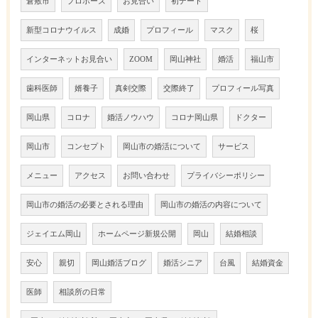
倉敷市
プロポーズ
お見合い
初デート
新型コロナウイルス
成婚
プロフィール
マスク
桜
インターネットお見合い
ZOOM
岡山神社
婚活
福山市
歯科医師
婿養子
真剣交際
交際終了
プロフィール写真
岡山県
コロナ
婚活ノウハウ
コロナ岡山県
ドクター
岡山市
コンセプト
岡山市の婚活について
サービス
メニュー
アクセス
お問い合わせ
プライバシーポリシー
岡山市の婚活の必要とされる理由
岡山市の婚活の内容について
ジェイエム岡山
ホームページ新規公開
岡山
結婚相談
安心
親切
岡山婚活ブログ
婚活シニア
台風
結婚資金
医師
相談所の日常