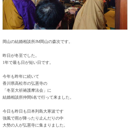
岡山の結婚相談所JM岡山の森次です。
昨日が冬至でした。
1年で最も日が短い日です。
今年も昨年に続いて
香川県高松市の弘憲寺の
「冬至大祈祷護摩法会」に
結婚相談所仲間6名で行って来ました。
今日も昨日も日本列島大寒波です
強風で雨が降ったり止んだりの中
大勢の人が弘憲寺に集まりました。