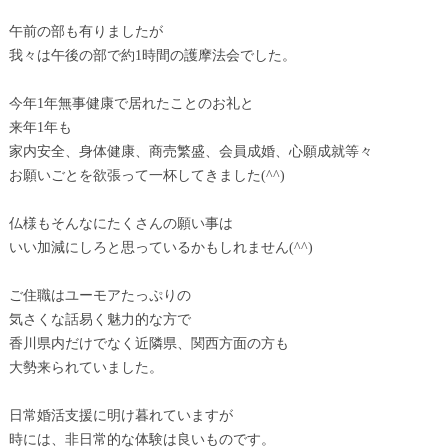
午前の部も有りましたが
我々は午後の部で約1時間の護摩法会でした。
今年1年無事健康で居れたことのお礼と
来年1年も
家内安全、身体健康、商売繁盛、会員成婚、心願成就等々
お願いごとを欲張って一杯してきました(^^)
仏様もそんなにたくさんの願い事は
いい加減にしろと思っているかもしれません(^^)
ご住職はユーモアたっぷりの
気さくな話易く魅力的な方で
香川県内だけでなく近隣県、関西方面の方も
大勢来られていました。
日常婚活支援に明け暮れていますが
時には、非日常的な体験は良いものです。