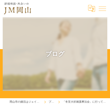
ブログ
岡山市の婚活はジェイエム岡山
ブログ
「冬至大祈祷護摩法会」に行って来ました。