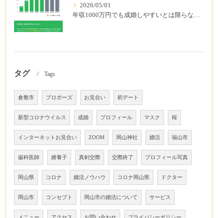
2026/05/01
年収1000万円でも成婚しやすいとは限らない? 「年収帯別の成婚率」のリアル
タグ
Tags
倉敷市
プロポーズ
お見合い
初デート
新型コロナウイルス
成婚
プロフィール
マスク
桜
インターネットお見合い
ZOOM
岡山神社
婚活
福山市
歯科医師
婿養子
真剣交際
交際終了
プロフィール写真
岡山県
コロナ
婚活ノウハウ
コロナ岡山県
ドクター
岡山市
コンセプト
岡山市の婚活について
サービス
メニュー
アクセス
お問い合わせ
プライバシーポリシー