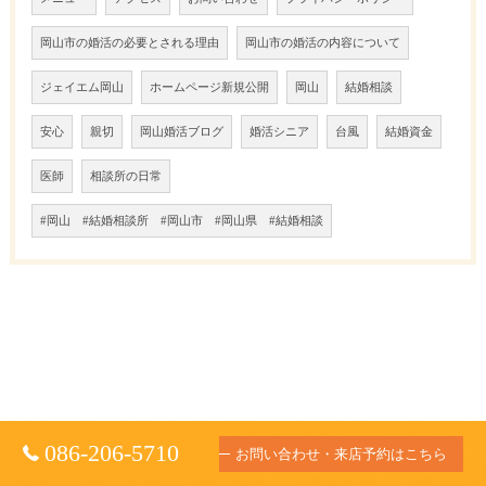
岡山市の婚活の必要とされる理由
岡山市の婚活の内容について
ジェイエム岡山
ホームページ新規公開
岡山
結婚相談
安心
親切
岡山婚活ブログ
婚活シニア
台風
結婚資金
医師
相談所の日常
#岡山 #結婚相談所 #岡山市 #岡山県 #結婚相談
086-206-5710
お問い合わせ・来店予約はこちら