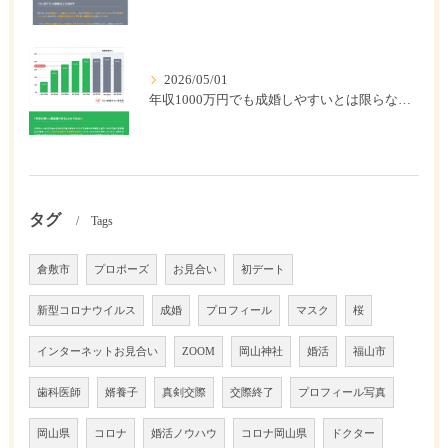
2026/05/01
年収1000万円でも成婚しやすいとは限らない? 「年収帯別の成婚率」のリアル
タグ
Tags
倉敷市
プロポーズ
お見合い
初デート
新型コロナウイルス
成婚
プロフィール
マスク
桜
インターネットお見合い
ZOOM
岡山神社
婚活
福山市
歯科医師
婿養子
真剣交際
交際終了
プロフィール写真
岡山県
コロナ
婚活ノウハウ
コロナ岡山県
ドクター