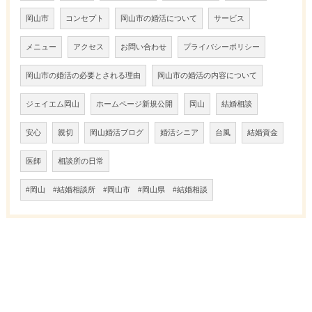
岡山市
コンセプト
岡山市の婚活について
サービス
メニュー
アクセス
お問い合わせ
プライバシーポリシー
岡山市の婚活の必要とされる理由
岡山市の婚活の内容について
ジェイエム岡山
ホームページ新規公開
岡山
結婚相談
安心
親切
岡山婚活ブログ
婚活シニア
台風
結婚資金
医師
相談所の日常
#岡山 #結婚相談所 #岡山市 #岡山県 #結婚相談