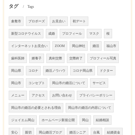
タグ
Tags
倉敷市
プロポーズ
お見合い
初デート
新型コロナウイルス
成婚
プロフィール
マスク
桜
インターネットお見合い
ZOOM
岡山神社
婚活
福山市
歯科医師
婿養子
真剣交際
交際終了
プロフィール写真
岡山県
コロナ
婚活ノウハウ
コロナ岡山県
ドクター
岡山市
コンセプト
岡山市の婚活について
サービス
メニュー
アクセス
お問い合わせ
プライバシーポリシー
岡山市の婚活の必要とされる理由
岡山市の婚活の内容について
ジェイエム岡山
ホームページ新規公開
岡山
結婚相談
安心
親切
岡山婚活ブログ
婚活シニア
台風
結婚資金