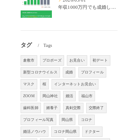
2026/05/01
年収1000万円でも成婚しやすいとは限らない? 「年収帯別の成婚率」のリアル
タグ
Tags
倉敷市
プロポーズ
お見合い
初デート
新型コロナウイルス
成婚
プロフィール
マスク
桜
インターネットお見合い
ZOOM
岡山神社
婚活
福山市
歯科医師
婿養子
真剣交際
交際終了
プロフィール写真
岡山県
コロナ
婚活ノウハウ
コロナ岡山県
ドクター