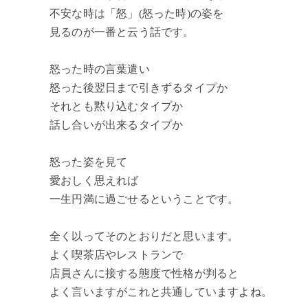
不安な時は「怒」(怒った時)の姿を
見るのが一番と云う話です。
怒った時の言葉遣い
怒った後翌日まで引きずるタイプか
それとも黙り込むタイプか
話し合いが出来るタイプか
怒った姿を見て
愛おしく思えれば
一生円満に過ごせるということです。
全く以ってそのとおりだと思います。
よく喫茶店やレストランで
店員さんに接する態度で性格が判ると
よく言いますがこれと共通していますよね。