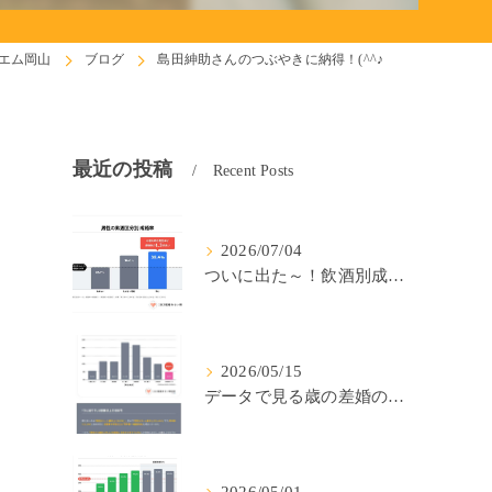
エム岡山
ブログ
島田紳助さんのつぶやきに納得！(^^♪
最近の投稿
Recent Posts
2026/07/04
ついに出た～！飲酒別成婚率(IBJ)！
2026/05/15
データで見る歳の差婚の確率の低さ。