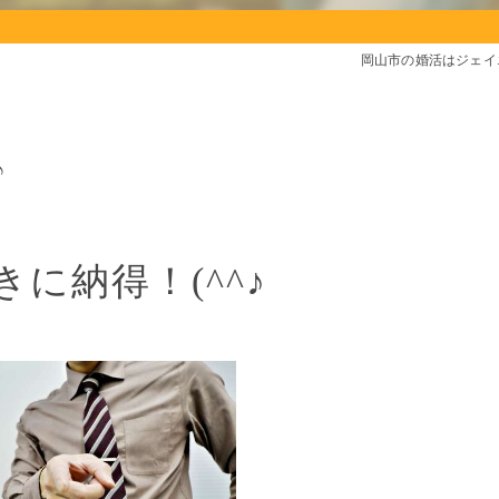
岡山市の婚活はジェイ
♪
に納得！(^^♪