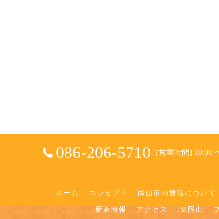
086-206-5710
[営業時間] 10:00 〜
ホーム
コンセプト
岡山市の婚活について
新着情報
アクセス
JM岡山