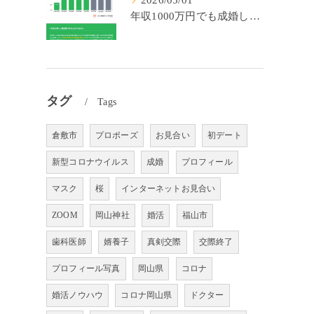
2026/05/01
年収1000万円でも成婚しやすいとは限らない? 「年収帯別の成婚率」のリアル
タグ
Tags
倉敷市
プロポーズ
お見合い
初デート
新型コロナウイルス
成婚
プロフィール
マスク
桜
インターネットお見合い
ZOOM
岡山神社
婚活
福山市
歯科医師
婿養子
真剣交際
交際終了
プロフィール写真
岡山県
コロナ
婚活ノウハウ
コロナ岡山県
ドクター