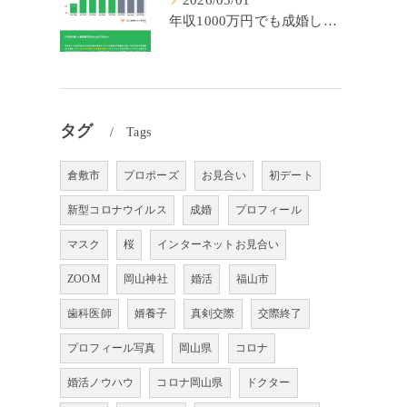
2026/05/01
年収1000万円でも成婚しやすいとは限らない? 「年収帯別の成婚率」のリアル
タグ
Tags
倉敷市
プロポーズ
お見合い
初デート
新型コロナウイルス
成婚
プロフィール
マスク
桜
インターネットお見合い
ZOOM
岡山神社
婚活
福山市
歯科医師
婿養子
真剣交際
交際終了
プロフィール写真
岡山県
コロナ
婚活ノウハウ
コロナ岡山県
ドクター