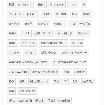
新型コロナウイルス
成婚
プロフィール
マスク
桜
インターネットお見合い
ZOOM
岡山神社
婚活
福山市
歯科医師
婿養子
真剣交際
交際終了
プロフィール写真
岡山県
コロナ
婚活ノウハウ
コロナ岡山県
ドクター
岡山市
コンセプト
岡山市の婚活について
サービス
メニュー
アクセス
お問い合わせ
プライバシーポリシー
岡山市の婚活の必要とされる理由
岡山市の婚活の内容について
ジェイエム岡山
ホームページ新規公開
岡山
結婚相談
安心
親切
岡山婚活ブログ
婚活シニア
台風
結婚資金
医師
相談所の日常
#岡山 #結婚相談所 #岡山市 #岡山県 #結婚相談