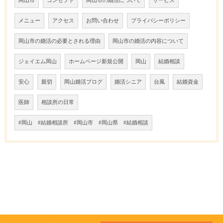
岡山市
コンセプト
岡山市の婚活について
サービス
メニュー
アクセス
お問い合わせ
プライバシーポリシー
岡山市の婚活の必要とされる理由
岡山市の婚活の内容について
ジェイエム岡山
ホームページ新規公開
岡山
結婚相談
安心
親切
岡山婚活ブログ
婚活シニア
台風
結婚資金
医師
相談所の日常
#岡山 #結婚相談所 #岡山市 #岡山県 #結婚相談