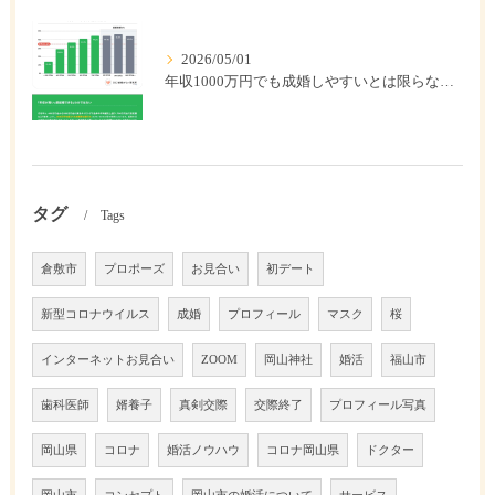
2026/05/01
年収1000万円でも成婚しやすいとは限らない? 「年収帯別の成婚率」のリアル
タグ
Tags
倉敷市
プロポーズ
お見合い
初デート
新型コロナウイルス
成婚
プロフィール
マスク
桜
インターネットお見合い
ZOOM
岡山神社
婚活
福山市
歯科医師
婿養子
真剣交際
交際終了
プロフィール写真
岡山県
コロナ
婚活ノウハウ
コロナ岡山県
ドクター