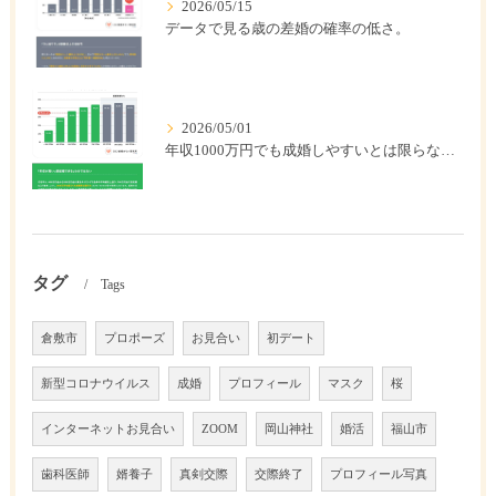
2026/05/15
データで見る歳の差婚の確率の低さ。
2026/05/01
年収1000万円でも成婚しやすいとは限らない? 「年収帯別の成婚率」のリアル
タグ
Tags
倉敷市
プロポーズ
お見合い
初デート
新型コロナウイルス
成婚
プロフィール
マスク
桜
インターネットお見合い
ZOOM
岡山神社
婚活
福山市
歯科医師
婿養子
真剣交際
交際終了
プロフィール写真