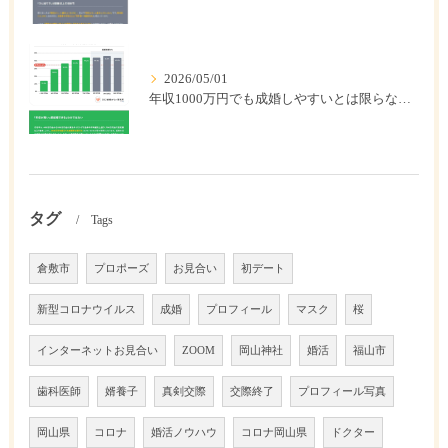
2026/05/01
年収1000万円でも成婚しやすいとは限らない? 「年収帯別の成婚率」のリアル
タグ
Tags
倉敷市
プロポーズ
お見合い
初デート
新型コロナウイルス
成婚
プロフィール
マスク
桜
インターネットお見合い
ZOOM
岡山神社
婚活
福山市
歯科医師
婿養子
真剣交際
交際終了
プロフィール写真
岡山県
コロナ
婚活ノウハウ
コロナ岡山県
ドクター