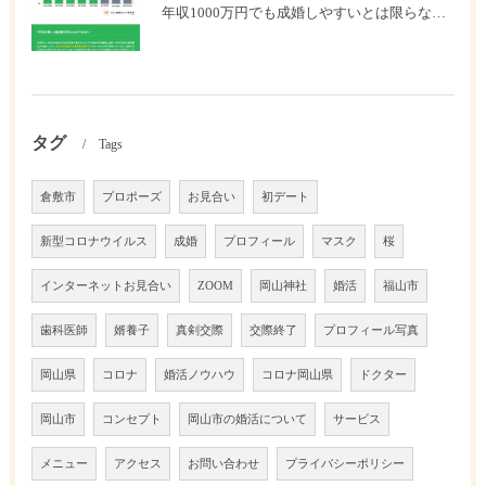
年収1000万円でも成婚しやすいとは限らない? 「年収帯別の成婚率」のリアル
タグ
Tags
倉敷市
プロポーズ
お見合い
初デート
新型コロナウイルス
成婚
プロフィール
マスク
桜
インターネットお見合い
ZOOM
岡山神社
婚活
福山市
歯科医師
婿養子
真剣交際
交際終了
プロフィール写真
岡山県
コロナ
婚活ノウハウ
コロナ岡山県
ドクター
岡山市
コンセプト
岡山市の婚活について
サービス
メニュー
アクセス
お問い合わせ
プライバシーポリシー