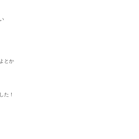
い
よとか
した！