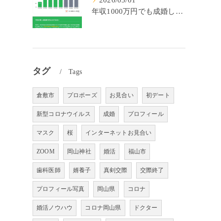
2026/05/01
年収1000万円でも成婚しやすいとは限らない? 「年収帯別の成婚率」のリアル
タグ
Tags
倉敷市
プロポーズ
お見合い
初デート
新型コロナウイルス
成婚
プロフィール
マスク
桜
インターネットお見合い
ZOOM
岡山神社
婚活
福山市
歯科医師
婿養子
真剣交際
交際終了
プロフィール写真
岡山県
コロナ
婚活ノウハウ
コロナ岡山県
ドクター