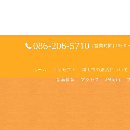
086-206-5710
[営業時間] 10:00 〜
ホーム
コンセプト
岡山市の婚活について
新着情報
アクセス
JM岡山