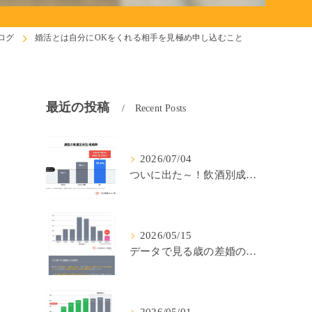
ログ
婚活とは自分にOKをくれる相手を見極め申し込むこと
最近の投稿
Recent Posts
2026/07/04
ついに出た～！飲酒別成婚率(IBJ)！
2026/05/15
データで見る歳の差婚の確率の低さ。