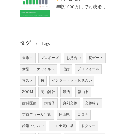
2026/05/01
年収1000万円でも成婚しやすいとは限らない? 「年収帯別の成婚率」のリアル
タグ
Tags
倉敷市
プロポーズ
お見合い
初デート
新型コロナウイルス
成婚
プロフィール
マスク
桜
インターネットお見合い
ZOOM
岡山神社
婚活
福山市
歯科医師
婿養子
真剣交際
交際終了
プロフィール写真
岡山県
コロナ
婚活ノウハウ
コロナ岡山県
ドクター