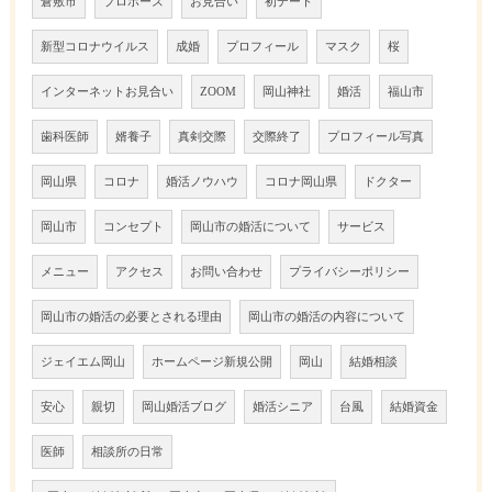
倉敷市
プロポーズ
お見合い
初デート
新型コロナウイルス
成婚
プロフィール
マスク
桜
インターネットお見合い
ZOOM
岡山神社
婚活
福山市
歯科医師
婿養子
真剣交際
交際終了
プロフィール写真
岡山県
コロナ
婚活ノウハウ
コロナ岡山県
ドクター
岡山市
コンセプト
岡山市の婚活について
サービス
メニュー
アクセス
お問い合わせ
プライバシーポリシー
岡山市の婚活の必要とされる理由
岡山市の婚活の内容について
ジェイエム岡山
ホームページ新規公開
岡山
結婚相談
安心
親切
岡山婚活ブログ
婚活シニア
台風
結婚資金
医師
相談所の日常