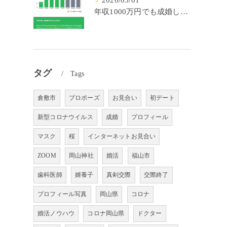
2026/05/01
年収1000万円でも成婚しやすいとは限らない? 「年収帯別の成婚率」のリアル
タグ
Tags
倉敷市
プロポーズ
お見合い
初デート
新型コロナウイルス
成婚
プロフィール
マスク
桜
インターネットお見合い
ZOOM
岡山神社
婚活
福山市
歯科医師
婿養子
真剣交際
交際終了
プロフィール写真
岡山県
コロナ
婚活ノウハウ
コロナ岡山県
ドクター