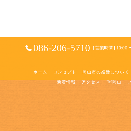
086-206-5710
[営業時間] 10:00 〜
ホーム
コンセプト
岡山市の婚活について
新着情報
アクセス
JM岡山