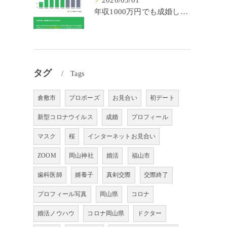
2026/05/01
年収1000万円でも成婚しやすいとは限らない? 「年収帯別の成婚率」のリアル
タグ
Tags
倉敷市
プロポーズ
お見合い
初デート
新型コロナウイルス
成婚
プロフィール
マスク
桜
インターネットお見合い
ZOOM
岡山神社
婚活
福山市
歯科医師
婿養子
真剣交際
交際終了
プロフィール写真
岡山県
コロナ
婚活ノウハウ
コロナ岡山県
ドクター