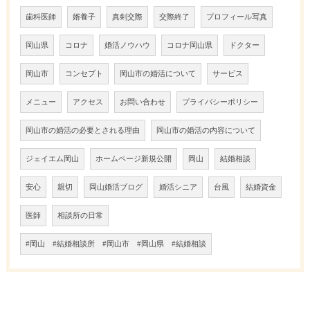
歯科医師
婿養子
真剣交際
交際終了
プロフィール写真
岡山県
コロナ
婚活ノウハウ
コロナ岡山県
ドクター
岡山市
コンセプト
岡山市の婚活について
サービス
メニュー
アクセス
お問い合わせ
プライバシーポリシー
岡山市の婚活の必要とされる理由
岡山市の婚活の内容について
ジェイエム岡山
ホームページ新規公開
岡山
結婚相談
安心
親切
岡山婚活ブログ
婚活シニア
台風
結婚資金
医師
相談所の日常
#岡山 #結婚相談所 #岡山市 #岡山県 #結婚相談