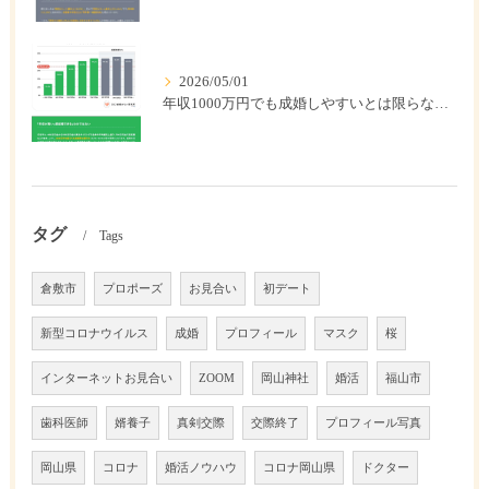
2026/05/01
年収1000万円でも成婚しやすいとは限らない? 「年収帯別の成婚率」のリアル
タグ
Tags
倉敷市
プロポーズ
お見合い
初デート
新型コロナウイルス
成婚
プロフィール
マスク
桜
インターネットお見合い
ZOOM
岡山神社
婚活
福山市
歯科医師
婿養子
真剣交際
交際終了
プロフィール写真
岡山県
コロナ
婚活ノウハウ
コロナ岡山県
ドクター