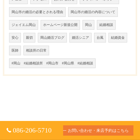
岡山市の婚活の必要とされる理由
岡山市の婚活の内容について
ジェイエム岡山
ホームページ新規公開
岡山
結婚相談
安心
親切
岡山婚活ブログ
婚活シニア
台風
結婚資金
医師
相談所の日常
#岡山 #結婚相談所 #岡山市 #岡山県 #結婚相談
086-206-5710
お問い合わせ・来店予約はこちら