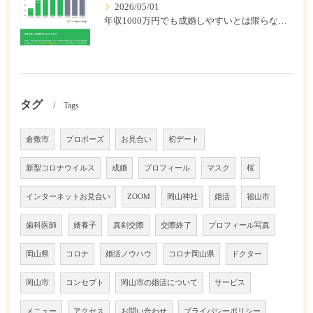
2026/05/01
年収1000万円でも成婚しやすいとは限らない? 「年収帯別の成婚率」のリアル
タグ
Tags
倉敷市
プロポーズ
お見合い
初デート
新型コロナウイルス
成婚
プロフィール
マスク
桜
インターネットお見合い
ZOOM
岡山神社
婚活
福山市
歯科医師
婿養子
真剣交際
交際終了
プロフィール写真
岡山県
コロナ
婚活ノウハウ
コロナ岡山県
ドクター
岡山市
コンセプト
岡山市の婚活について
サービス
メニュー
アクセス
お問い合わせ
プライバシーポリシー