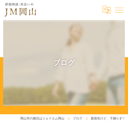
ブログ
岡山市の婚活はジェイエム岡山
ブログ
親笛吹けど、子踊らず！