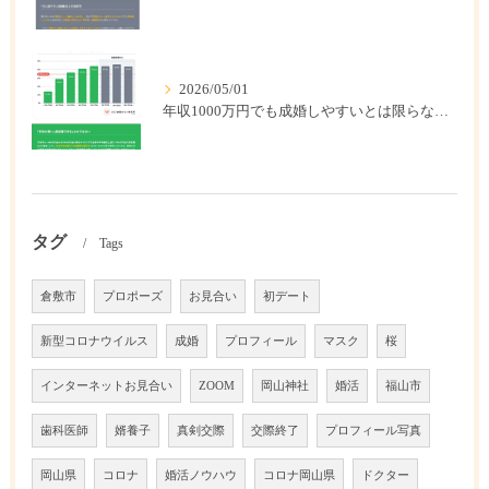
2026/05/01
年収1000万円でも成婚しやすいとは限らない? 「年収帯別の成婚率」のリアル
タグ
Tags
倉敷市
プロポーズ
お見合い
初デート
新型コロナウイルス
成婚
プロフィール
マスク
桜
インターネットお見合い
ZOOM
岡山神社
婚活
福山市
歯科医師
婿養子
真剣交際
交際終了
プロフィール写真
岡山県
コロナ
婚活ノウハウ
コロナ岡山県
ドクター